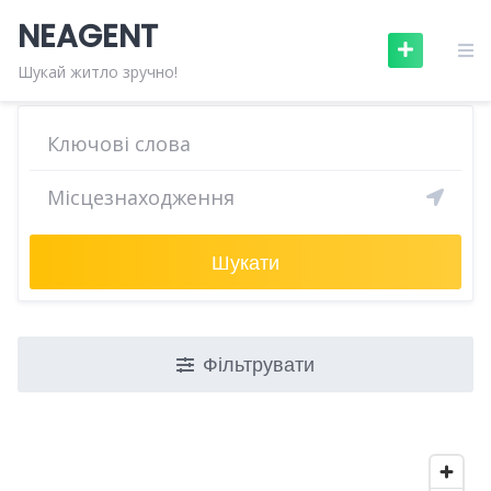
Skip
NEAGENT
to
content
Шукай житло зручно!
Шукати
Фільтрувати