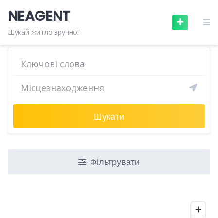
Skip
NEAGENT
to
content
Шукай житло зручно!
Шукати
Фільтрувати