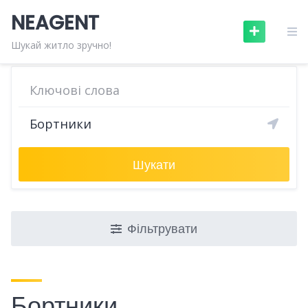
Skip
NEAGENT
to
content
Шукай житло зручно!
Шукати
Фільтрувати
Бортники