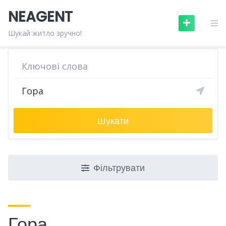
Skip
NEAGENT
to
content
Шукай житло зручно!
Шукати
Фільтрувати
Гора