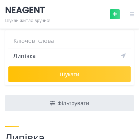
Skip
NEAGENT
to
content
Шукай житло зручно!
Шукати
Фільтрувати
Липівка