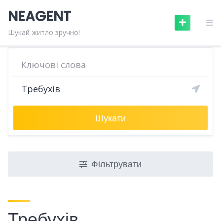
Skip
NEAGENT
to
content
Шукай житло зручно!
Шукати
Фільтрувати
Требухів