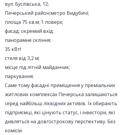
вул. Буслівська, 12;
Печерський район;метро Видубичі;
площа 75 кв.м; 1 поверх;
фасад; окремий вхід;
панорамне скління;
35 кВт!
стеля від 3,2 м;
місце під літній майданчик;
паркування.
Саме тому фасадні приміщення у преміальних
житлових комплексах Печерська залишаються
серед найбільш ліквідних активів. Їх обирають
підприємці, які цінують статус, і інвестори, які
дивляться на довгострокову перспективу. Без
комісіи.