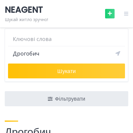
Skip
NEAGENT
to
content
Шукай житло зручно!
Шукати
Фільтрувати
Дрогобич