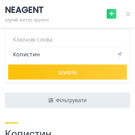
Skip
NEAGENT
to
content
Шукай житло зручно!
Шукати
Фільтрувати
Копистин