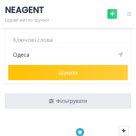
Skip
NEAGENT
to
content
Шукай житло зручно!
Шукати
Фільтрувати