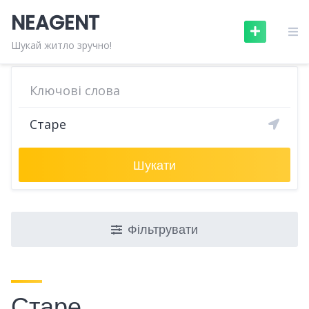
Skip
NEAGENT
to
content
Шукай житло зручно!
Шукати
Фільтрувати
Старе