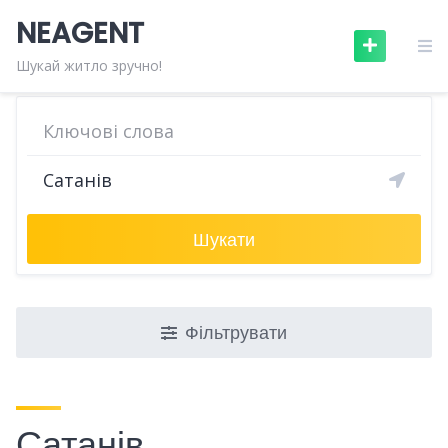
Skip
NEAGENT
to
content
Шукай житло зручно!
Шукати
Фільтрувати
Сатанів