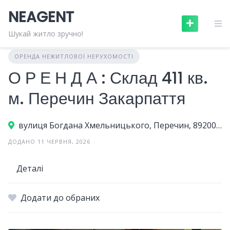
Skip
NEAGENT
to
content
Шукай житло зручно!
ОРЕНДА НЕЖИТЛОВОЇ НЕРУХОМОСТІ
О Р Е Н Д А : Склад 411 кв.
м. Перечин Закарпаття
вулиця Богдана Хмельницького, Перечин, 89200, Україна
ДОДАНО 11 ЧЕРВНЯ, 2026
Деталі
Додати до обраних