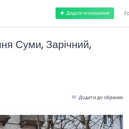
Додати оголошення
Г
ня Суми, Зарічний,
Додати до обраних