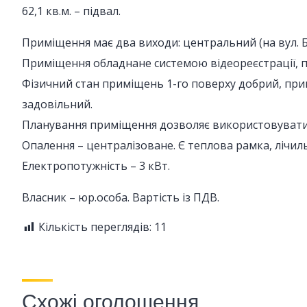
62,1 кв.м. – підвал.
Приміщення має два виходи: центральний (на вул. Б
Приміщення обладнане системою відеореєстрації, 
Фізичний стан приміщень 1-го поверху добрий, прим
задовільний.
Планування приміщення дозволяє використовувати й
Опалення – централізоване. Є теплова рамка, лічил
Електропотужність – 3 кВт.
Власник – юр.особа. Вартість із ПДВ.
Кількість переглядів:
11
Схожі оголошення