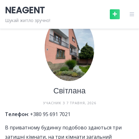
Skip
NEAGENT
to
content
Шукай житло зручно!
Світлана
УЧАСНИК З 7 ТРАВНЯ, 2026
Телефон
:
+380 95 691 7021
В приватному будинку подобово здаються три
затишні кімнати, на три кімнати загальний