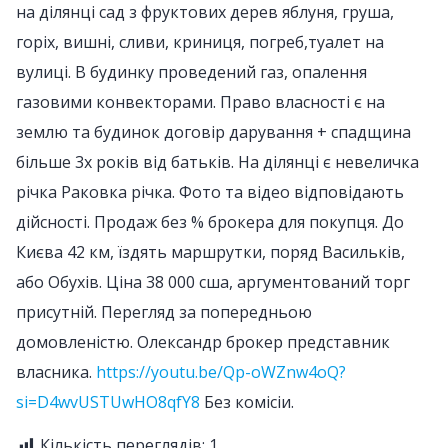
на ділянці сад з фруктових дерев яблуня, груша,
горіх, вишні, сливи, криниця, погреб,туалет на
вулиці. В будинку проведений газ, опалення
газовими конвекторами. Право власності є на
землю та будинок договір дарування + спадщина
більше 3х років від батьків. На ділянці є невеличка
річка Раковка річка. Фото та відео відповідають
дійсності. Продаж без % брокера для покупця. До
Києва 42 км, їздять маршрутки, поряд Васильків,
або Обухів. Ціна 38 000 сша, аргументований торг
присутній. Перегляд за попередньою
домовленістю. Олександр брокер представник
власника.
https://youtu.be/Qp-oWZnw4oQ?
si=D4wvUSTUwHO8qfY8
Без комісіи.
Кількість переглядів:
1