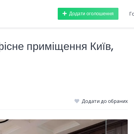
Додати оголошення
Г
існе приміщення Київ,
.
Додати до обраних