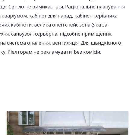
сця. Світло не вимикається. Раціональне планування:
кваріумом, кабінет для нарад, кабінет керівника
их кабінети, велика опен спейс зона (яка за
хня, санвузол, серверна, підсобне приміщення.
а система опалення, вентиляція. Для швидкісного
ку. Ріелторам не рекламувати! Без комісіи.