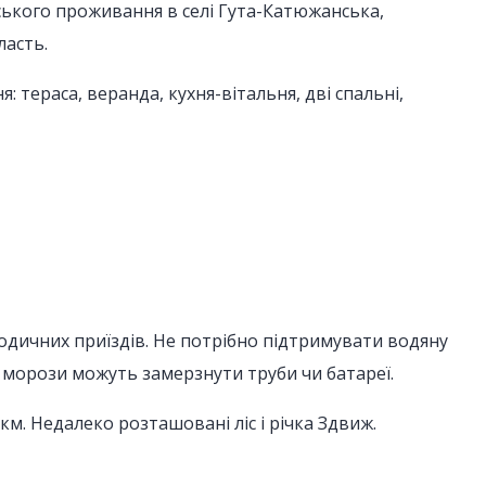
ського проживання в селі Гута-Катюжанська,
ласть.
тераса, веранда, кухня-вітальня, дві спальні,
одичних приїздів. Не потрібно підтримувати водяну
 морози можуть замерзнути труби чи батареї.
км. Недалеко розташовані ліс і річка Здвиж.