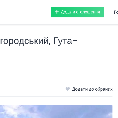
Додати оголошення
Г
городський, Гута-
Додати до обраних