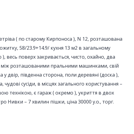
тріва ( по старому Кирпоноса ), N 12, розташована
тожитку, 58/23.9+14.9/ кухня 13 м2 в загальному
ю ), весь поверх закривається, чисто, охайно, два
ід між розташованими пральними машинками, свій
 у двір, південна сторона, поли деревяні (доска ),
, чудові сусіди, в місцях загального користування –
ю технікою, є гараж ( окремо ), укриття в двох
о Нивки – 7 хвилин пішки, ціна 30000 у.о., торг.