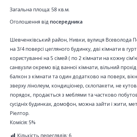
Загальна площа: 58 кв.м.
Оголошення від
посередника
Шевченківський район, Нивки, вулиця Всеволода Пе
на 3/4 поверсі цегляного будинку, дві кімнати в гур
користуванні на 5 сімей ( по 2 кімнати на кожну сім’
санвузли окремо від ванної кімнати, вільний прох
балкон з кімнати та один додатково на поверх, вікна
зверху лінолеум, кондиціонер, склопакети, не кутова
порядок, продається з меблями та частково побутово
сусідніх будинках, домофон, можна зайти і жити, метр
Ріелтор.
Комісія: 5%
Кількість переглядів:
6