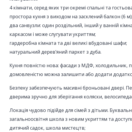
4 кімнати, серед яких три окремі спальні та гостьо
простора кухня з виходом на засклений балкон (6 м)
два санвузли: один роздільний, інший у ванній кім
каркасом і може слугувати укриттям;
гардеробна кімната та дві великі вбудовані шафи;
натуральний дерев’яний паркет з дуба.
Кухня повністю нова: фасади з МДФ, холодильник, п
домовленістю можна залишити або додати додаткову
Безпеку забезпечують масивні броньовані двері. П
дверима зручно для зберігання коляски, велосипеда
Локація чудово підійде для сімей з дітьми. Букваль
загальноосвітня школа з новим укриттям та доступ
дитячий садок, школа мистецтв;