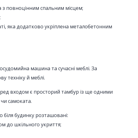
ва з повноцінним спальним місцем;
;
наті, яка додатково укріплена металобетонним
осудомийна машина та сучасні меблі. За
 техніку й меблі.
еред входом є просторий тамбур із ще одними
 чи самоката.
но біля будинку розташовані:
ом до шкільного укриття;