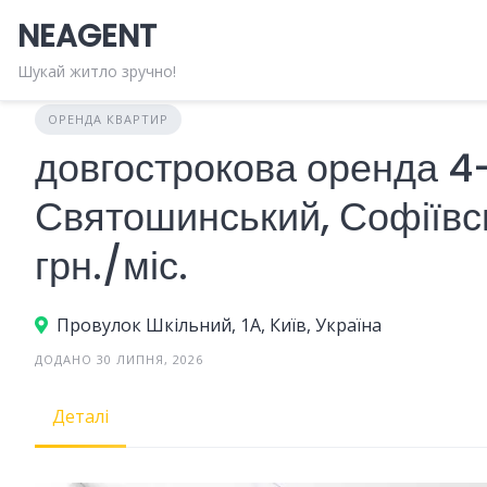
Skip
NEAGENT
to
content
Шукай житло зручно!
ОРЕНДА КВАРТИР
довгострокова оренда 4
Святошинський, Софіївс
грн./міс.
Провулок Шкільний, 1А, Київ, Україна
ДОДАНО 30 ЛИПНЯ, 2026
Деталі