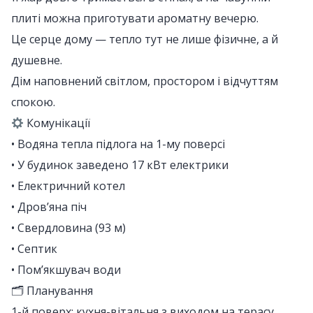
плиті можна приготувати ароматну вечерю.
Це серце дому — тепло тут не лише фізичне, а й
душевне.
Дім наповнений світлом, простором і відчуттям
спокою.
Комунікації
• Водяна тепла підлога на 1-му поверсі
• У будинок заведено 17 кВт електрики
• Електричний котел
• Дров’яна піч
• Свердловина (93 м)
• Септик
• Пом’якшувач води
🗂 Планування
1-й поверх: кухня-вітальня з виходом на терасу,