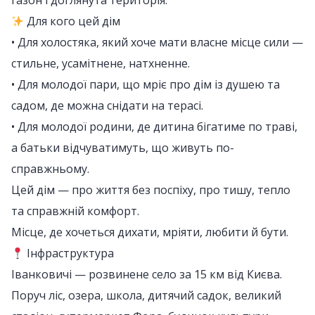
газон і доглянута територія.
Для кого цей дім
• Для холостяка, який хоче мати власне місце сили —
стильне, усамітнене, натхненне.
• Для молодої пари, що мріє про дім із душею та
садом, де можна снідати на терасі.
• Для молодої родини, де дитина бігатиме по траві,
а батьки відчуватимуть, що живуть по-
справжньому.
Цей дім — про життя без поспіху, про тишу, тепло
та справжній комфорт.
Місце, де хочеться дихати, мріяти, любити й бути.
Інфраструктура
Іванковичі — розвинене село за 15 км від Києва.
Поруч ліс, озера, школа, дитячий садок, великий