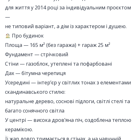
для життя у 2014 році за індивідуальним проєктом
—
не типовий варіант, а дім із характером і душею.
Про будинок
Площа — 165 м² (без гаража) + гараж 25 м²
Фундамент — стрічковий
Стіни — газоблок, утеплені та пофарбовані
Дах — бітумна черепиця
Усередині — інтер’єр у світлих тонах з елементами
скандинавського стилю:
натуральне дерево, соснові підлоги, світлі стелі та
багато сонячного світла
У центрі — висока дров’яна піч, оздоблена теплою
керамікою.
Її жар довго тримається в стінах, а на чавунній