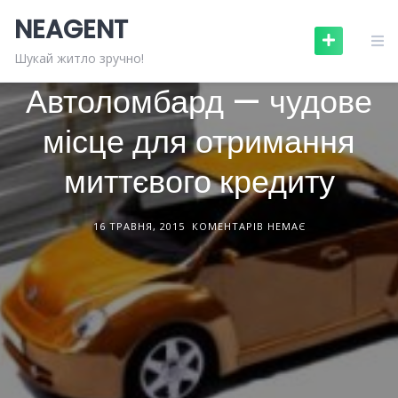
Skip
NEAGENT
to
content
БУДІВЕЛЬНА ТЕХНІКА
СТАТТІ
Шукай житло зручно!
Автоломбард — чудове
місце для отримання
миттєвого кредиту
16 ТРАВНЯ, 2015
КОМЕНТАРІВ НЕМАЄ