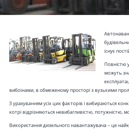
Автонавант
будівельни
існує пост
Повністю у
можуть зна
експлуатац
вибоїнами, в обмеженому просторі з вузькими про
З урахуванням усіх цих факторів і вибираються кон
котрі відрізняються невибагливістю, потужністю, 
Використання дизельного навантажувача – це найк