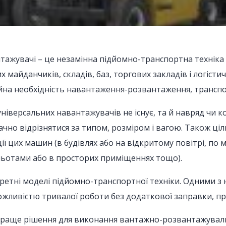
ажувачі – це незамінна підйомно-транспортна техніка 
х майданчиків, складів, баз, торгових закладів і логісти
ійна необхідність навантаження-розвантаження, трансп
ніверсальних навантажувачів не існує, та й навряд чи к
чно відрізнятися за типом, розміром і вагою. Також ц
ії цих машин (в будівлях або на відкритому повітрі, по 
льотами або в просторих приміщеннях тощо).
кретні моделі підйомно-транспортної техніки. Одними з
можливістю тривалої роботи без додаткової заправки, п
раще рішення для виконання вантажно-розвантажуваль