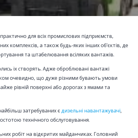
практично для всіх промислових підприємств,
чних комплексів, а також будь-яких інших об’єктів, де
ортування та штабелювання всіляких вантажів.
олись їх створять. Адже оброблювані вантажі
ілком очевидно, що дуже різними бувають умови
майже рівній поверхні або дорогах з ямами та
 найбільш затребуваних є
дизельні навантажувачі
,
ростотою технічного обслуговування.
них робіт на відкритих майданчиках. Головний