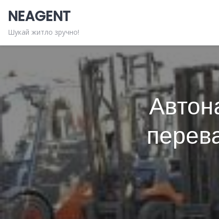
Skip
NEAGENT
to
content
Шукай житло зручно!
Автона
перева