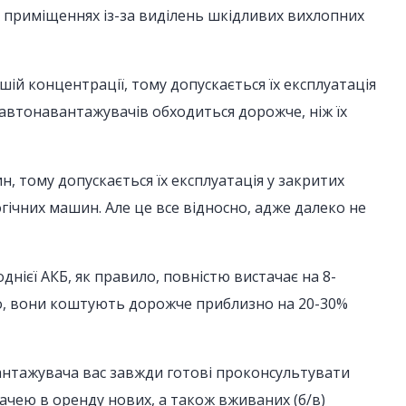
х приміщеннях із-за виділень шкідливих вихлопних
ій концентрації, тому допускається їх експлуатація
 автонавантажувачів обходиться дорожче, ніж їх
, тому допускається їх експлуатація у закритих
огічних машин. Але це все відносно, адже далеко не
нієї АКБ, як правило, повністю вистачає на 8-
ло, вони коштують дорожче приблизно на 20-30%
вантажувача вас завжди готові проконсультувати
дачею в оренду нових, а також вживаних (б/в)