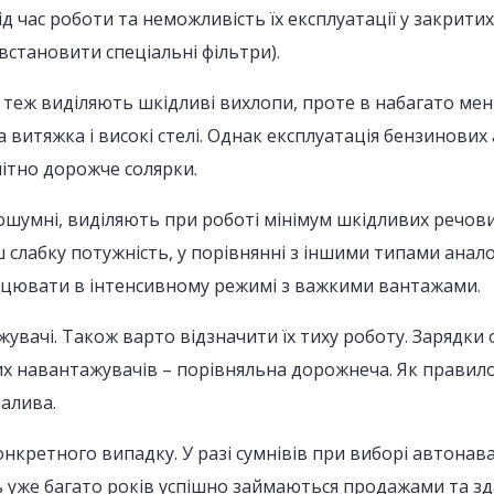
д час роботи та неможливість їх експлуатації у закрити
 встановити спеціальні фільтри).
теж виділяють шкідливі вихлопи, проте в набагато менш
витяжка і високі стелі. Однак експлуатація бензинових
мітно дорожче солярки.
ошумні, виділяють при роботі мінімум шкідливих речовин
ш слабку потужність, у порівнянні з іншими типами анал
ацювати в інтенсивному режимі з важкими вантажами.
чі. Також варто відзначити їх тиху роботу. Зарядки од
их навантажувачів – порівняльна дорожнеча. Як прави
палива.
онкретного випадку. У разі сумнівів при виборі автона
ось уже багато років успішно займаються продажами та з