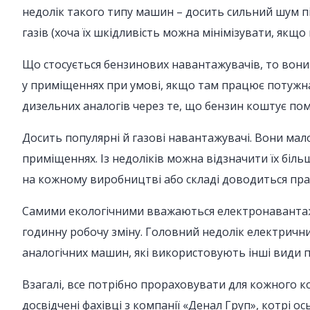
недолік такого типу машин – досить сильний шум пі
газів (хоча їх шкідливість можна мінімізувати, якщо
Що стосується бензинових навантажувачів, то вони 
у приміщеннях при умові, якщо там працює потужна 
дизельних аналогів через те, що бензин коштує по
Досить популярні й газові навантажувачі. Вони мал
приміщеннях. Із недоліків можна відзначити їх біль
на кожному виробництві або складі доводиться пр
Самими екологічними вважаються електронавантажува
годинну робочу зміну. Головний недолік електричн
аналогічних машин, які використовують інші види 
Взагалі, все потрібно прораховувати для кожного к
досвідчені фахівці з компанії «Денал Груп», котрі 