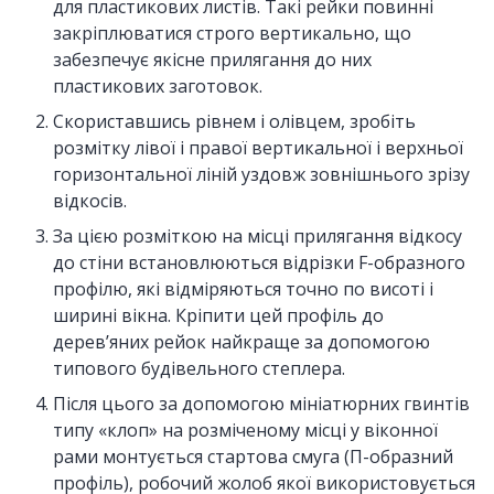
для пластикових листів. Такі рейки повинні
закріплюватися строго вертикально, що
забезпечує якісне прилягання до них
пластикових заготовок.
Скориставшись рівнем і олівцем, зробіть
розмітку лівої і правої вертикальної і верхньої
горизонтальної ліній уздовж зовнішнього зрізу
відкосів.
За цією розміткою на місці прилягання відкосу
до стіни встановлюються відрізки F-образного
профілю, які відміряються точно по висоті і
ширині вікна. Кріпити цей профіль до
дерев’яних рейок найкраще за допомогою
типового будівельного степлера.
Після цього за допомогою мініатюрних гвинтів
типу «клоп» на розміченому місці у віконної
рами монтується стартова смуга (П-образний
профіль), робочий жолоб якої використовується