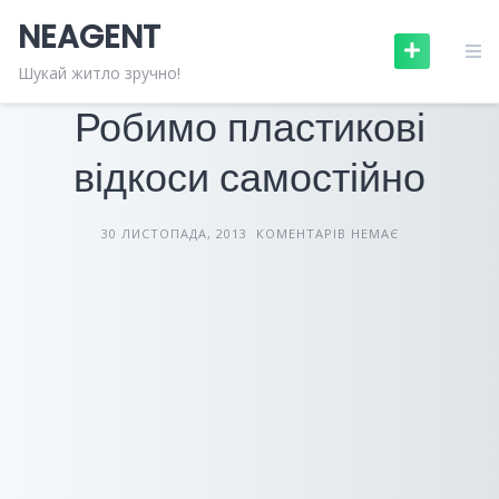
Skip
NEAGENT
to
content
БУДІВЕЛЬНІ МАТЕРІАЛИ
СТАТТІ
Шукай житло зручно!
Робимо пластикові
відкоси самостійно
30 ЛИСТОПАДА, 2013
КОМЕНТАРІВ НЕМАЄ