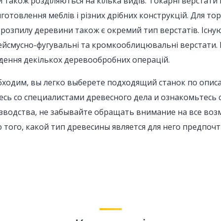
також розділяються на кілька видів. Токарні верстати 
виготовлення меблів і різних дрібних конструкцій. Для т
 розпилу деревини також є окремий тип верстатів. Існу
рейсмусно-фугувальні та кромкооблицювальні верстати. 
дення декількох деревообробних операцій.
обходим, вы легко выберете подходящий станок по опис
ь со специалистами древесного дела и ознакомьтесь 
водства, не забывайте обращать внимание на все воз
 того, какой тип древесины является для него предпоч