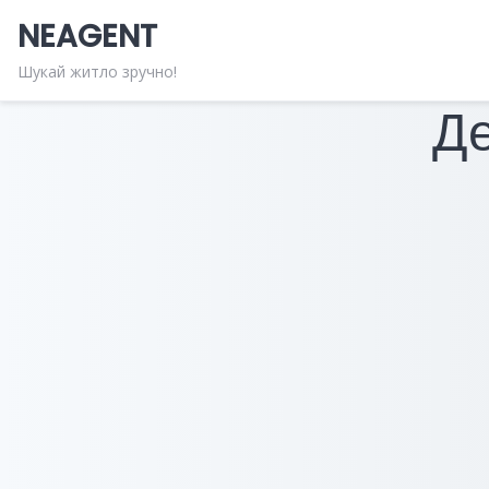
Skip
NEAGENT
to
content
Шукай житло зручно!
Де