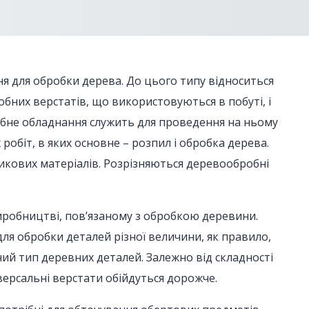
я для обробки дерева. До цього типу відноситься
бних верстатів, що використовуються в побуті, і
обне обладнання служить для проведення на ньому
 робіт, в яких основне – розпил і обробка дерева.
икових матеріалів. Розрізняються деревообробні
иробництві, пов’язаному з обробкою деревини.
для обробки деталей різної величини, як правило,
ний тип деревних деталей. Залежно від складності
іверсальні верстати обійдуться дорожче.