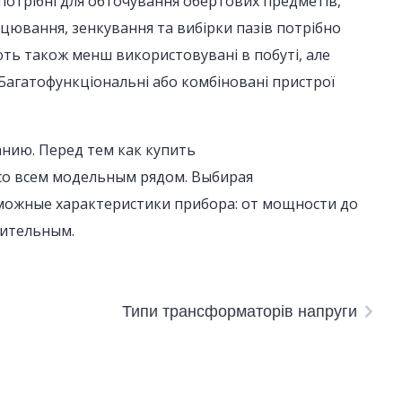
потрібні для обточування обертових предметів,
орцювання, зенкування та вибірки пазів потрібно
ють також менш використовувані в побуті, але
Багатофункціональні або комбіновані пристрої
анию. Перед тем как купить
со всем модельным рядом. Выбирая
можные характеристики прибора: от мощности до
тительным.
Типи трансформаторів напруги