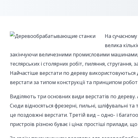
На сучасному
велика кільк
закінчуючи величезними промисловими машинами, я
теслярських і столярних робіт, пиляння, стругання, 
Найчастіше верстати по дереву використовуються д
верстати за типом конструкції та принципом робот
Виділяють три основних види верстатів по дереву.
Сюди відносяться фрезерні, пильні, шліфувальні та
це поздовжні верстати. Третій вид – одно- і багат
пристроїв різною буває і ціна: простіші прилади, щ