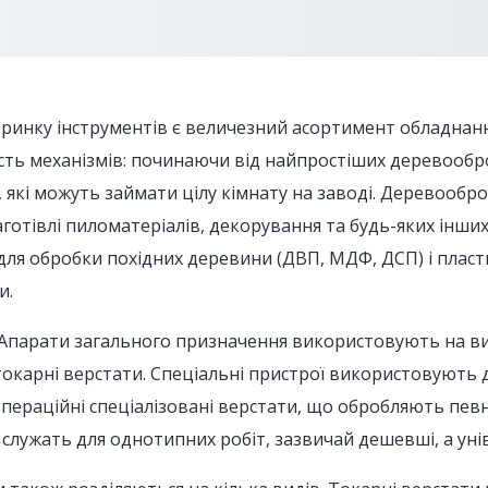
 ринку інструментів є величезний асортимент обладнанн
ість механізмів: починаючи від найпростіших деревообро
кі можуть займати цілу кімнату на заводі. Деревообр
заготівлі пиломатеріалів, декорування та будь-яких інших
ля обробки похідних деревини (ДВП, МДФ, ДСП) і пласт
и.
 Апарати загального призначення використовують на в
 токарні верстати. Спеціальні пристрої використовують 
оопераційні спеціалізовані верстати, що обробляють пев
о служать для однотипних робіт, зазвичай дешевші, а ун