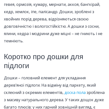
гевея, ормозія, кумару, мернати, аккоя, бангкірай,
кедр, хемлок, іпе, палісандр. Дошки, зроблені з
хвойних порід дерева, відрізняються своєю
довговічністю і вологостійкістю. А дошки з сосни,
ялини, кедра і модрини дуже міцні – не гниють і не
темніють.
Коротко про дошки для
підлоги
Дошки – головний елемент для укладання
дерев’яної підлоги. На відміну від паркету, який
склеєний з окремих елементів,
доска пола
зроблена
з масиву натурального дерева. У таких дощок дуже
багато плюсів: у них гарний зовнішній вигляд, є