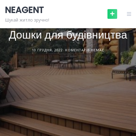
Skip
NEAGENT
to
content
БУДІВЕЛЬНІ МАТЕРІАЛИ
СТАТТІ
Шукай житло зручно!
Дошки для будівництва
10 ГРУДНЯ, 2022
КОМЕНТАРІВ НЕМАЄ