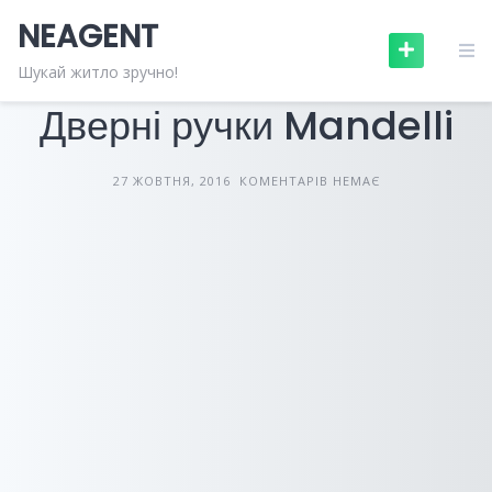
Skip
NEAGENT
to
content
БУДІВЕЛЬНІ МАТЕРІАЛИ
СТАТТІ
Шукай житло зручно!
Дверні ручки Mandelli
27 ЖОВТНЯ, 2016
КОМЕНТАРІВ НЕМАЄ