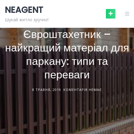
Skip
NEAGENT
to
content
БУДІВЕЛЬНІ МАТЕРІАЛИ
СТАТТІ
Шукай житло зручно!
Євроштахетник –
найкращий матеріал для
паркану: типи та
переваги
8 ТРАВНЯ, 2019
КОМЕНТАРІВ НЕМАЄ