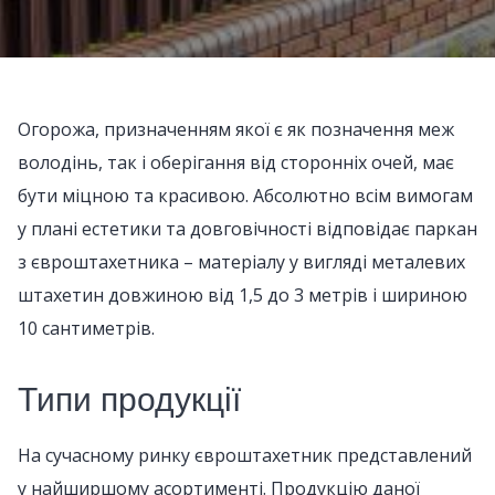
Огорожа, призначенням якої є як позначення меж
володінь, так і оберігання від сторонніх очей, має
бути міцною та красивою. Абсолютно всім вимогам
у плані естетики та довговічності відповідає паркан
з євроштахетника – матеріалу у вигляді металевих
штахетин довжиною від 1,5 до 3 метрів і шириною
10 сантиметрів.
Типи продукції
На сучасному ринку євроштахетник представлений
у найширшому асортименті. Продукцію даної