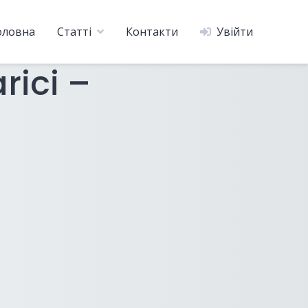
оловна
Статті
Контакти
Увійти
rici –