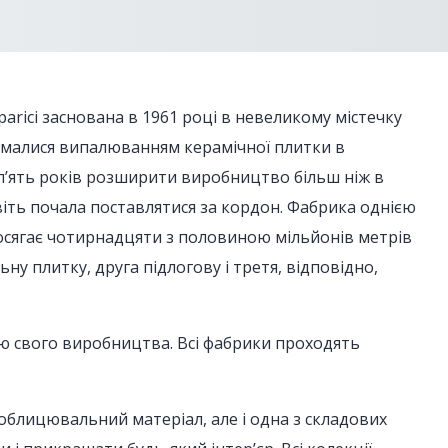
arici заснована в 1961 році в невеликому містечку
займалися випалюванням керамічної плитки в
з п’ять років розширити виробництво більш ніж в
навіть почала поставлятися за кордон. Фабрика однією
досягає чотирнадцяти з половиною мільйонів метрів
у плитку, друга підлогову і третя, відповідно,
тю свого виробництва. Всі фабрики проходять
 облицювальний матеріал, але і одна з складових