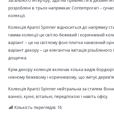
загального інтер’єру, здатна привнести в дизайн інт
розроблені в трьох напрямках: Contemporari – сучасн
колекції.
Колекція Aparici Spinner відноситься до напрямку ст
гамма колекції це світло-бежевий і коричневий кол
варіант – це на світлому фоні плитки нанесений ор
варіант декору – це елегантна імітація різьбленого
дощечка.
Крім декору колекція включає кілька видів бордюрів
ніжному бежевому і коричневому, що імітує дерев’ян
Колекція Aparici Spinner нейтральна за стилем. Вон
ванної, кухні, вітальні, передпокою і навіть офісу.
Кількість переглядів:
16