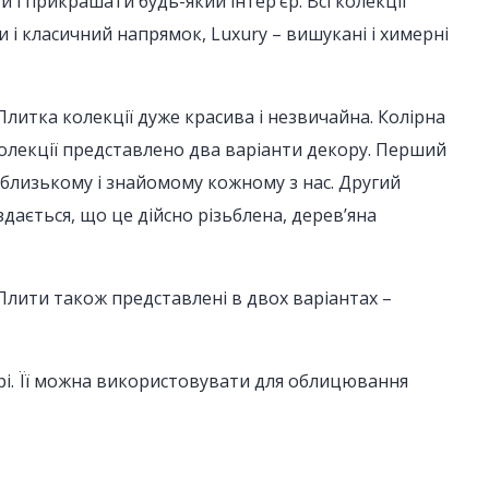
и і прикрашати будь-який інтер’єр. Всі колекції
ли і класичний напрямок, Luxury – вишукані і химерні
 Плитка колекції дуже красива і незвичайна. Колірна
колекції представлено два варіанти декору. Перший
 близькому і знайомому кожному з нас. Другий
здається, що це дійсно різьблена, дерев’яна
 Плити також представлені в двох варіантах –
нтрі. Її можна використовувати для облицювання