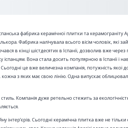
спанська фабрика керамічної плитки та керамограніту Ap
лькора. Фабрика налічувала всього вісім чоловік, які 
очався в кінці шістдесятих в Іспанії, дозволив вже чере
аку іспанцям. Вона стала досить популярною в Іспанії і 
 Сьогодні це вже величезна компанія, потужність якої 
 кожна з яких має свою лінію. Одна випускає облицювальн
і стиль. Компанія дуже ретельно стежить за екологічніс
ляється.
ну інтер’єрів. Сьогодні керамічна плитка вже не тільки