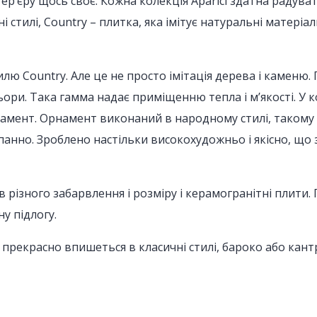
ер’єру щось своє. Кожна колекція Aparici здатна радуват
і стилі, Country – плитка, яка імітує натуральні матеріа
илю Country. Але це не просто імітація дерева і каменю.
ьори. Така гамма надає приміщенню тепла і м’якості. У 
намент. Орнамент виконаний в народному стилі, такому
 панно. Зроблено настільки високохудожньо і якісно, що 
 різного забарвлення і розміру і керамогранітні плити.
у підлогу.
а прекрасно впишеться в класичні стилі, бароко або ка