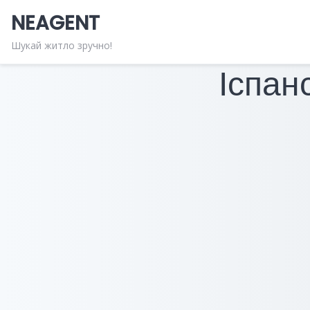
Skip
NEAGENT
to
content
Шукай житло зручно!
Іспан