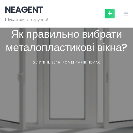
Skip
NEAGENT
to
content
БУДІВЕЛЬНІ МАТЕРІАЛИ
СТАТТІ
Шукай житло зручно!
Як правильно вибрати
металопластикові вікна?
5 ЛИПНЯ, 2016
КОМЕНТАРІВ НЕМАЄ