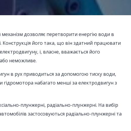
й механізм дозволяє перетворити енергію води в
. Конструкція його така, що він здатний працювати
електродвигуну, і, власне, вважається його
 або неможливе.
игун в рух приводиться за допомогою тиску води,
ти гідромотора набагато менші за електродвигун з
сіально-плунжерні, радіально-плунжерні. На вибір
 автомобілів застосовуються радіально-плунжерні та