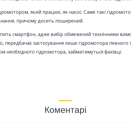
дромотором, який працює, як насос. Саме такі гідромот
днання, причому досить поширений.
купить смартфон, адже вибір обмежений технічними вимо
о, передбачає застосування лише гідромотора певного т
ом необхідного гідромотора, займатимуться фахівці.
Коментарі