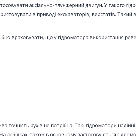
стосовувати аксіально-плунжерний двигун. У такого гід
ористовувати в приводі екскаваторів, верстатів. Такий
рібно враховувати, що у гідромотора використання реве
а точність рухів не потрібна. Такі гідромотори надійні
. На лебідках, також в основному застосовуються гідро