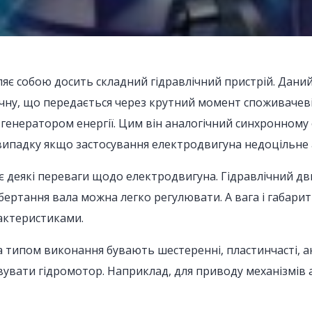
яє собою досить складний гідравлічний пристрій. Дани
чну, що передається через крутний момент споживачеві
і генератором енергії. Цим він аналогічний синхронному 
 випадку якщо застосування електродвигуна недоцільне
є деякі переваги щодо електродвигуна. Гідравлічний дв
бертання вала можна легко регулювати. А вага і габари
актеристиками.
 типом виконання бувають шестеренні, пластинчасті, ак
вувати гідромотор. Наприклад, для приводу механізмів