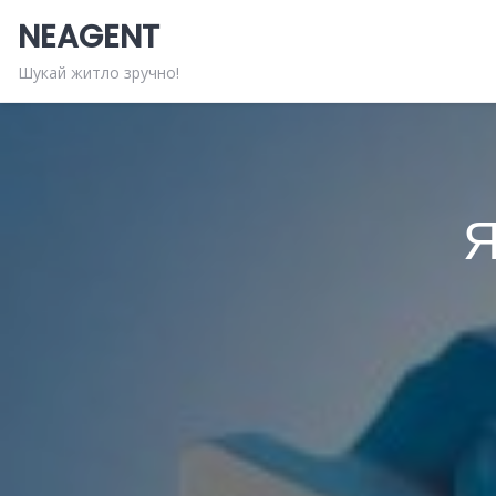
Skip
NEAGENT
to
content
Шукай житло зручно!
Я