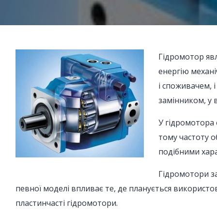
Гідромотор явл
енергію механі
і споживачем, 
замінником, у
У гідромотора 
тому частоту о
подібними хар
Гідромотори за
певної моделі впливає те, де планується використо
пластинчасті гідромотори.