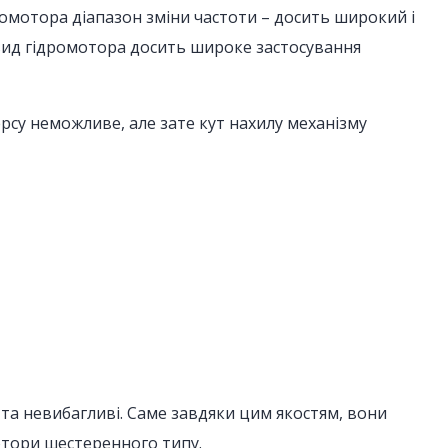
ромотора діапазон зміни частоти – досить широкий і
 вид гідромотора досить широке застосування
рсу неможливе, але зате кут нахилу механізму
 та невибагливі. Саме завдяки цим якостям, вони
мотори шестеренного типу.