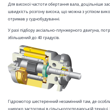
Для високої частоти обертання вала, доцільніше за
швидкість розгону висока, що можна з успіхом вик
отримав у суднобудуванні.
У разі підбору аксіально-плунжерного двигуна, пот
збільшений до 40 градусів.
Гідромотор шестеренний незамінний там, де особлив
широко застосовні в сільськогосподарській техніці