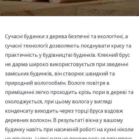
Сучасні будинки з дерева безпечні та екологічні, а
сучасні технології дозволяють поєднувати красу та
практичність у будівництві будинків. Клеєний брус
не дарма широко використовується при зведенні
заміських будинків, він створює швидкий та
природний вологообмін. Вологе повітря в
приміщенні легко проходить крізь пори в дереві та
охолоджується, при цьому волога у вигляді
конденсату виходить через торці бруса вздовж
деревних волокон. В результаті вікна у вашому
будинку навіть при насиченій роботі на кухні ніколи
не пітніють і ніякі кути не покриваються пліснявою,