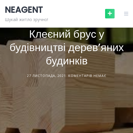
Skip
NEAGENT
to
content
БУДІВЕЛЬНЕ ОБЛАДНАННЯ
СТАТТІ
Шукай житло зручно!
Клеєний брус у
будівництві дерев’яних
будинків
27 ЛИСТОПАДА, 2021
КОМЕНТАРІВ НЕМАЄ