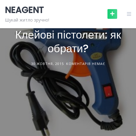
Skip
NEAGENT
to
content
БУДІВЕЛЬНЕ ОБЛАДНАННЯ
СТАТТІ
Шукай житло зручно!
Клейові пістолети: як
обрати?
30 ЖОВТНЯ, 2015
КОМЕНТАРІВ НЕМАЄ