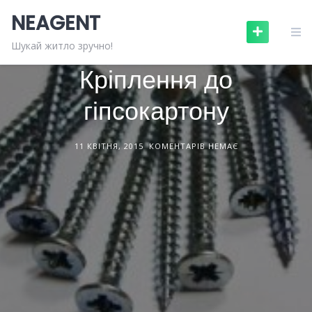
Skip
NEAGENT
to
content
БУДІВЕЛЬНІ МАТЕРІАЛИ
СТАТТІ
Шукай житло зручно!
Кріплення до
гіпсокартону
11 КВІТНЯ, 2015
КОМЕНТАРІВ НЕМАЄ