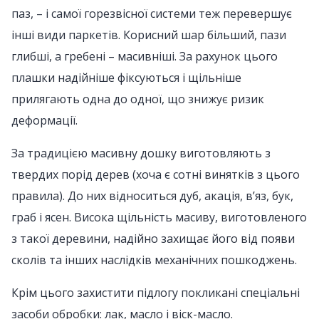
паз, – і самої горезвісної системи теж перевершує
інші види паркетів. Корисний шар більший, пази
глибші, а гребені – масивніші. За рахунок цього
плашки надійніше фіксуються і щільніше
прилягають одна до одної, що знижує ризик
деформації.
За традицією масивну дошку виготовляють з
твердих порід дерев (хоча є сотні винятків з цього
правила). До них відноситься дуб, акація, в’яз, бук,
граб і ясен. Висока щільність масиву, виготовленого
з такої деревини, надійно захищає його від появи
сколів та інших наслідків механічних пошкоджень.
Крім цього захистити підлогу покликані спеціальні
засоби обробки: лак, масло і віск-масло.