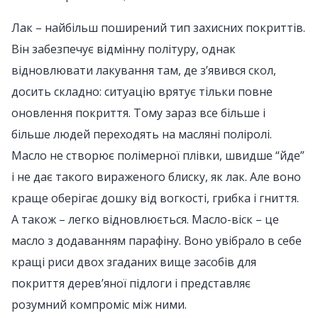
Лак – найбільш поширений тип захисних покриттів.
Він забезпечує відмінну політуру, однак
відновлювати лакування там, де з’явився скол,
досить складно: ситуацію врятує тільки повне
оновлення покриття. Тому зараз все більше і
більше людей переходять на масляні поліролі.
Масло не створює полімерної плівки, швидше “йде”
і не дає такого вираженого блиску, як лак. Але воно
краще оберігає дошку від вогкості, грибка і гниття.
А також – легко відновлюється. Масло-віск – це
масло з додаванням парафіну. Воно увібрало в себе
кращі риси двох згаданих вище засобів для
покриття дерев’яної підлоги і представляє
розумний компроміс між ними.