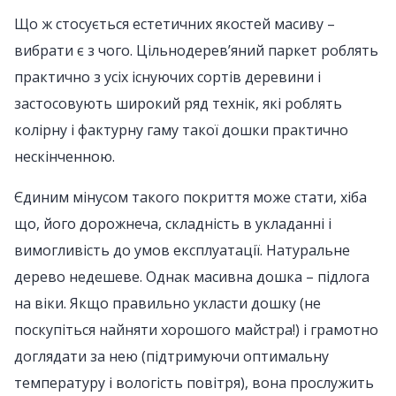
Що ж стосується естетичних якостей масиву –
вибрати є з чого. Цільнодерев’яний паркет роблять
практично з усіх існуючих сортів деревини і
застосовують широкий ряд технік, які роблять
колірну і фактурну гаму такої дошки практично
нескінченною.
Єдиним мінусом такого покриття може стати, хіба
що, його дорожнеча, складність в укладанні і
вимогливість до умов експлуатації. Натуральне
дерево недешеве. Однак масивна дошка – підлога
на віки. Якщо правильно укласти дошку (не
поскупіться найняти хорошого майстра!) і грамотно
доглядати за нею (підтримуючи оптимальну
температуру і вологість повітря), вона прослужить