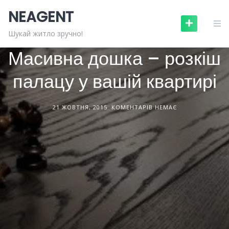
Skip
NEAGENT
to
content
БУДІВЕЛЬНІ МАТЕРІАЛИ
СТАТТІ
Шукай житло зручно!
Масивна дошка – розкіш
палацу у вашій квартирі
21 ЖОВТНЯ, 2015
КОМЕНТАРІВ НЕМАЄ