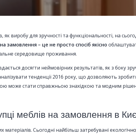
в, як виробу для зручності та функціональності, на сьо
 на замовлення – це не просто спосіб якісно
облаштувати
альне середовище проживання.
вдається досягти неймовірних результатів, як з боку зруч
налізувати тенденції 2016 року, що дозволяють зробити
ю може стати справжньою знахідкою та модним рішенням
пці меблів на замовлення в Киє
 матеріалів. Сьогодні найбільш затребувані екологічно 