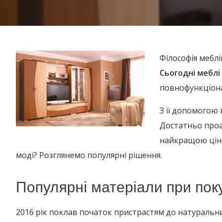
Філософія меблі
Сьогодні меблі
повнофункціон
З її допомогою 
Достатньо проа
найкращою ціно
моді? Розглянемо популярні рішення.
Популярні матеріали при поку
2016 рік поклав початок пристрастям до натуральних