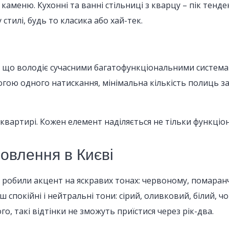
 каменю. Кухонні та ванні стільниці з кварцу – пік тенд
тилі, будь то класика або хай-тек.
, що володіє сучасними багатофункціональними система
ою одного натискання, мінімальна кількість полиць зам
вартирі. Кожен елемент наділяється не тільки функціонал
овлення в Києві
и робили акцент на яскравих тонах: червоному, помаран
ш спокійні і нейтральні тони: сірий, оливковий, білий, 
го, такі відтінки не зможуть приїстися через рік-два.