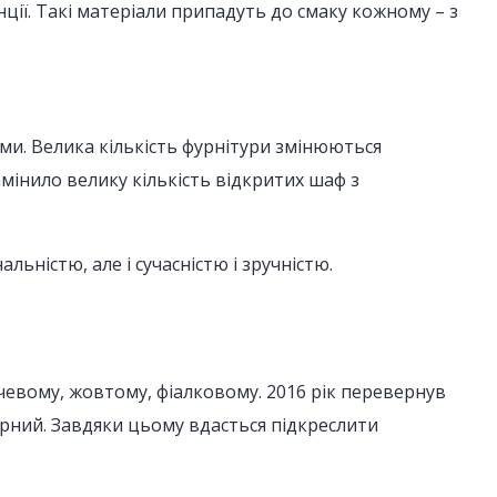
енції. Такі матеріали припадуть до смаку кожному – з
ми. Велика кількість фурнітури змінюються
інило велику кількість відкритих шаф з
ьністю, але і сучасністю і зручністю.
чевому, жовтому, фіалковому. 2016 рік перевернув
чорний. Завдяки цьому вдасться підкреслити