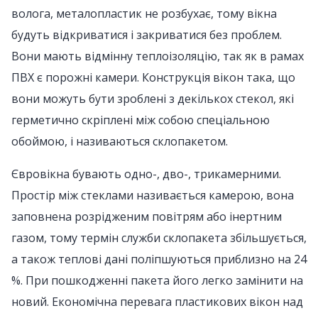
волога, металопластик не розбухає, тому вікна
будуть відкриватися і закриватися без проблем.
Вони мають відмінну теплоізоляцію, так як в рамах
ПВХ є порожні камери. Конструкція вікон така, що
вони можуть бути зроблені з декількох стекол, які
герметично скріплені між собою спеціальною
обоймою, і називаються склопакетом.
Євровікна бувають одно-, дво-, трикамерними.
Простір між стеклами називається камерою, вона
заповнена розрідженим повітрям або інертним
газом, тому термін служби склопакета збільшується,
а також теплові дані поліпшуються приблизно на 24
%. При пошкодженні пакета його легко замінити на
новий. Економічна перевага пластикових вікон над