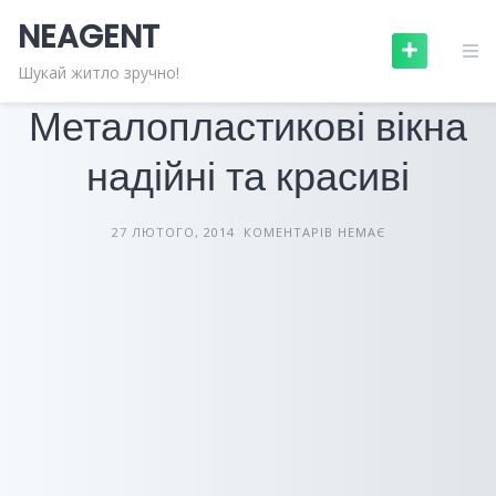
Skip
NEAGENT
to
content
БУДІВЕЛЬНІ МАТЕРІАЛИ
СТАТТІ
Шукай житло зручно!
Металопластикові вікна
надійні та красиві
27 ЛЮТОГО, 2014
КОМЕНТАРІВ НЕМАЄ