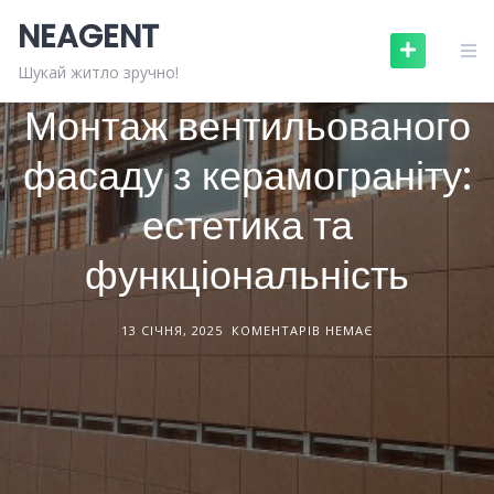
Skip
NEAGENT
to
content
БУДІВЕЛЬНІ МАТЕРІАЛИ
СТАТТІ
Шукай житло зручно!
Монтаж вентильованого
фасаду з керамограніту:
естетика та
функціональність
13 СІЧНЯ, 2025
КОМЕНТАРІВ НЕМАЄ