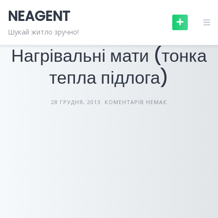
Skip
NEAGENT
to
content
БУДІВЕЛЬНІ МАТЕРІАЛИ
СТАТТІ
Шукай житло зручно!
Нагрівальні мати (тонка
тепла підлога)
28 ГРУДНЯ, 2013
КОМЕНТАРІВ НЕМАЄ