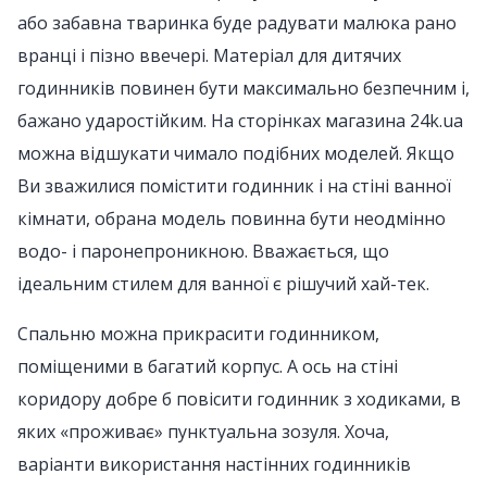
або забавна тваринка буде радувати малюка рано
вранці і пізно ввечері. Матеріал для дитячих
годинників повинен бути максимально безпечним і,
бажано ударостійким. На сторінках магазина 24k.ua
можна відшукати чимало подібних моделей. Якщо
Ви зважилися помістити годинник і на стіні ванної
кімнати, обрана модель повинна бути неодмінно
водо- і паронепроникною. Вважається, що
ідеальним стилем для ванної є рішучий хай-тек.
Спальню можна прикрасити годинником,
поміщеними в багатий корпус. А ось на стіні
коридору добре б повісити годинник з ходиками, в
яких «проживає» пунктуальна зозуля. Хоча,
варіанти використання настінних годинників