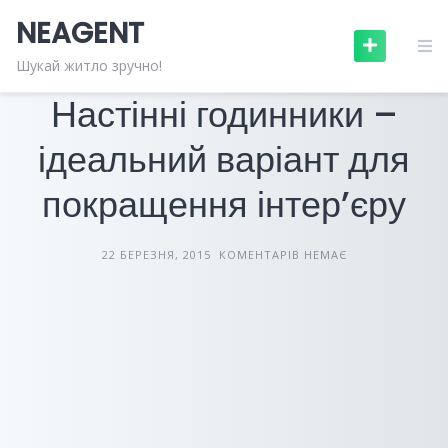
Skip
NEAGENT
to
content
ДИЗАЙН ІНТЕРʼЄРІВ
СТАТТІ
Шукай житло зручно!
Настінні годинники –
ідеальний варіант для
покращення інтер’єру
22 БЕРЕЗНЯ, 2015
КОМЕНТАРІВ НЕМАЄ