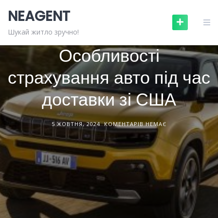
Skip
NEAGENT
to
content
ПОСЛУГИ
СТАТТІ
Шукай житло зручно!
Особливості
страхування авто під час
доставки зі США
5 ЖОВТНЯ, 2024
КОМЕНТАРІВ НЕМАЄ