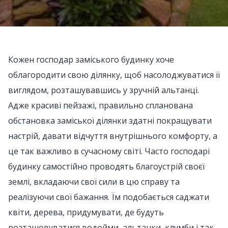
Кожен господар заміського будинку хоче
облагородити свою ділянку, щоб насолоджуватися її
виглядом, розташувавшись у зручній альтанці.
Адже красиві пейзажі, правильно спланована
обстановка заміської ділянки здатні покращувати
настрій, давати відчуття внутрішнього комфорту, а
це так важливо в сучасному світі. Часто господарі
будинку самостійно проводять благоустрій своєї
землі, вкладаючи свої сили в цю справу та
реалізуючи свої бажання. Їм подобається саджати
квіти, дерева, придумувати, де будуть
розташовуватися водойми, альтанки, клумби і так