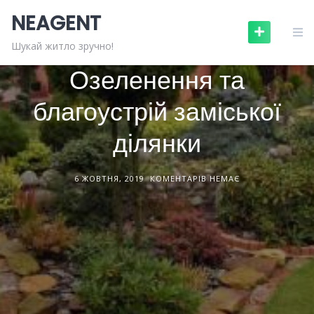
Skip
NEAGENT
to
content
ЛАНДШАФТНИЙ ДИЗАЙН
СТАТТІ
Шукай житло зручно!
Озеленення та
благоустрій заміської
ділянки
6 ЖОВТНЯ, 2019
КОМЕНТАРІВ НЕМАЄ