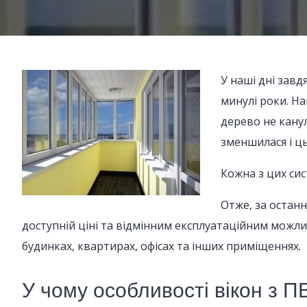
У наші дні завд
минулі роки. На
дерево не канул
зменшилася і ць
Кожна з цих сис
Отже, за останн
доступній ціні та відмінним експлуатаційним можли
будинках, квартирах, офісах та інших приміщеннях.
У чому особливості вікон з П