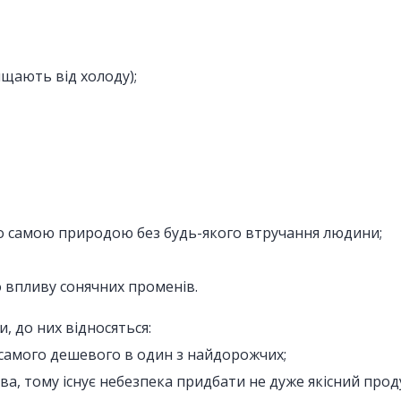
ищають від холоду);
ено самою природою без будь-якого втручання людини;
о впливу сонячних променів.
и, до них відносяться:
 самого дешевого в один з найдорожчих;
ева, тому існує небезпека придбати не дуже якісний прод