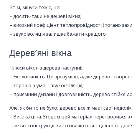
Втім, мінуси теж є, це:
– досить-таки не дешеві вікна;
– високий коефіцієнт теплопровідності (погано зах
– звукоізоляція залишає бажати кращого.
Дерев’яні вікна
Плюси вікон з дерева наступні:
– Екологічність. Це зрозуміло, адже дерево створ
– хороша шумо- і звукоізоляція;
– приємний дизайн і довговічність, дерево стійке д
Але, як би то не було, дерево все ж має і свої недолік
– Висока ціна. Згодом цей матеріал перетворився з
– не всі конструкції виготовляються з цільного дер