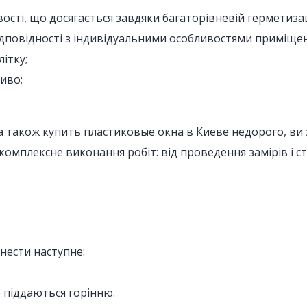
вості, що досягається завдяки багаторівневій герметизац
ідповідності з індивідуальними особливостями приміщен
ітку;
иво;
а також купить пластиковые окна в Киеве недорого, ви 
омплексне виконання робіт: від проведення замірів і ст
нести наступне:
е піддаються горінню.