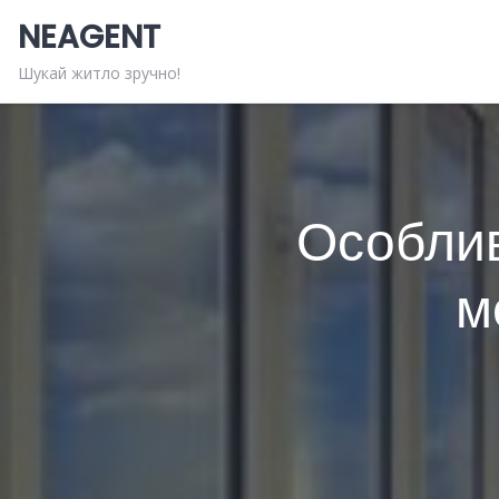
Skip
NEAGENT
to
content
Шукай житло зручно!
Особлив
м