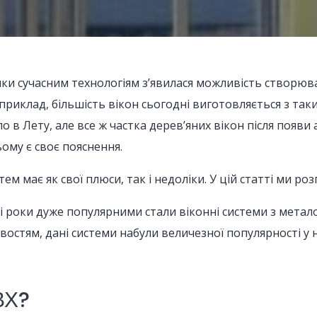
яки сучасним технологіям з’явилася можливість створюват
приклад, більшість вікон сьогодні виготовляється з таки
о в Лету, але все ж частка дерев’яних вікон після появи
ому є своє пояснення.
тем має як свої плюси, так і недоліки. У цій статті ми р
і роки дуже популярними стали віконні системи з метало
востям, дані системи набули величезної популярності у
ВХ?