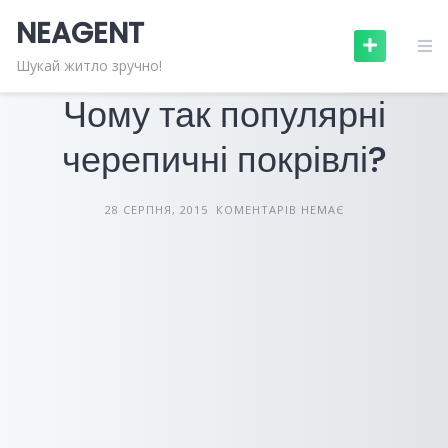
Skip
NEAGENT
to
content
БУДІВЕЛЬНІ МАТЕРІАЛИ
СТАТТІ
Шукай житло зручно!
Чому так популярні
черепичні покрівлі?
28 СЕРПНЯ, 2015
КОМЕНТАРІВ НЕМАЄ