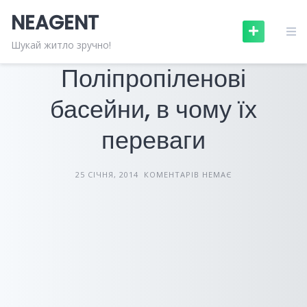
Skip
NEAGENT
to
content
БУДІВНИЦТВО ТА РЕМОНТ
СТАТТІ
Шукай житло зручно!
Поліпропіленові
басейни, в чому їх
переваги
25 СІЧНЯ, 2014
КОМЕНТАРІВ НЕМАЄ