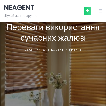
Skip
NEAGENT
to
content
БУДІВЕЛЬНІ МАТЕРІАЛИ
СТАТТІ
Шукай житло зручно!
Переваги використання
сучасних жалюзі
25 СЕРПНЯ, 2015
КОМЕНТАРІВ НЕМАЄ