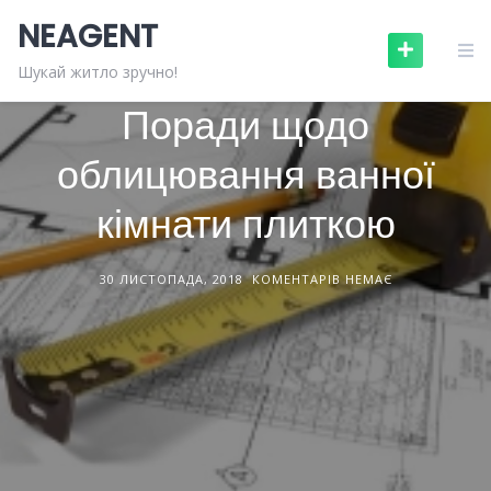
Skip
NEAGENT
to
content
БУДІВЕЛЬНЕ ОБЛАДНАННЯ
СТАТТІ
Шукай житло зручно!
Поради щодо
облицювання ванної
кімнати плиткою
30 ЛИСТОПАДА, 2018
КОМЕНТАРІВ НЕМАЄ