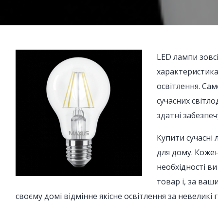
LED лампи зовс
характеристика
освітлення. Сам
сучасних світло
здатні забезпеч
Купити сучасні 
для дому. Коже
необхідності в
товар і, за ва
своєму домі відмінне якісне освітлення за невеликі г