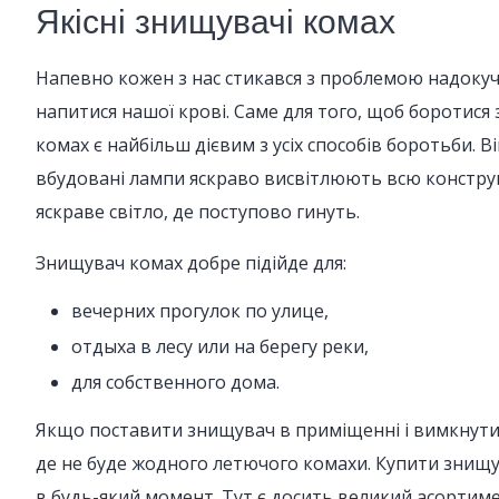
Якісні знищувачі комах
Напевно кожен з нас стикався з проблемою надокучли
напитися нашої крові. Саме для того, щоб боротися 
комах є найбільш дієвим з усіх способів боротьби. 
вбудовані лампи яскраво висвітлюють всю конструкц
яскраве світло, де поступово гинуть.
Знищувач комах добре підійде для:
вечерних прогулок по улице,
отдыха в лесу или на берегу реки,
для собственного дома.
Якщо поставити знищувач в приміщенні і вимкнути 
де не буде жодного летючого комахи. Купити знищув
в будь-який момент. Тут є досить великий асортиме