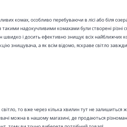
вих комах, особливо перебуваючи в лісі або біля озера. 
з такими надокучливими комахами були створені різні спр
Він швидко і досить ефективно знищує всіх найближчих к
ію знищувача, а як всім відомо, яскраве світло завжд
світло, то вже через кілька хвилин тут не залишиться 
ачі можна в нашому магазині, де продаються різноманіт
нт, тому ви точно виберете потрібний товар!