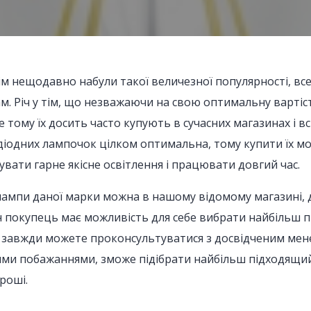
ім нещодавно набули такої величезної популярності, все
м. Річ у тім, що незважаючи на свою оптимальну вартіст
е тому їх досить часто купують в сучасних магазинах і
діодних лампочок цілком оптимальна, тому купити їх мож
увати гарне якісне освітлення і працювати довгий час.
лампи даної марки можна в нашому відомому магазині, д
н покупець має можливість для себе вибрати найбільш п
и завжди можете проконсультуватися з досвідченим ме
шими побажаннями, зможе підібрати найбільш підходящий
роші.