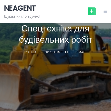
Skip
NEAGENT
to
content
БУДІВЕЛЬНА ТЕХНІКА
СТАТТІ
Шукай житло зручно!
Спецтехніка для
будівельних робіт
14 ТРАВНЯ, 2016
КОМЕНТАРІВ НЕМАЄ