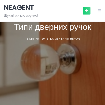
Skip
NEAGENT
to
content
БУДІВЕЛЬНІ МАТЕРІАЛИ
СТАТТІ
Шукай житло зручно!
Типи дверних ручок
18 КВІТНЯ, 2016
КОМЕНТАРІВ НЕМАЄ